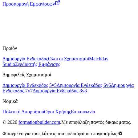
Προσαρμογή Εμφανίσεων
Προϊόν
Δημιουργία Ενδεκάδας
Όλοι οι Σχηματισμοί
Matchday
Studio
Σχεδιαστής Εμφάνισης
Δημοφιλείς Σχηματισμοί
Δημιουργία Ενδεκάδας 5v5
Δημιουργία Ενδεκάδας 6v6
Δημιουργία
Ενδεκάδας 7v7
Δημιουργία Ενδεκάδας 8v8
Νομικά
Πολιτική Απορρήτου
Όροι Χρήσης
Επικοινωνία
©
2026
formationbuilder.com
.
Με επιφύλαξη παντός δικαιώματος.
Φτιαγμένο για τους λάτρεις του ποδοσφαίρου παγκοσμίως ⚽