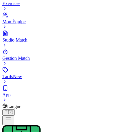
Exercices
Mon Équipe
Studio Match
Gestion Match
Tarifs
New
App
Langue
🇫🇷