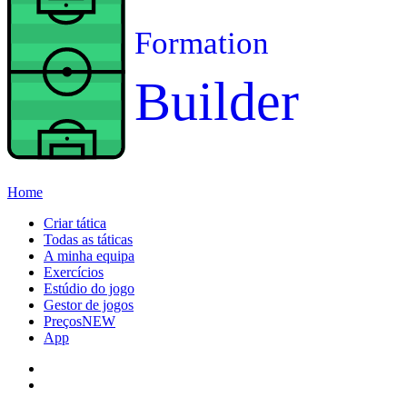
Formation
Builder
Home
Criar tática
Todas as táticas
A minha equipa
Exercícios
Estúdio do jogo
Gestor de jogos
Preços
NEW
App