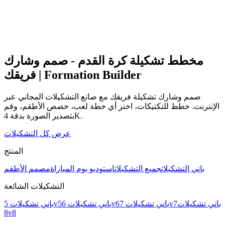
مخطط تشكيلة كرة القدم - صمم وشارك
فريقك | Formation Builder
صمم وشارك تشكيلة فريقك مع صانع التشكيلات المجاني عبر
الإنترنت. خطط للتكتيكات، اختر أي خطة لعب، خصص الأطقم، وقم
بتصدير الصورة بدقة 4K.
عرض كل التشكيلات
المنتج
باني التشكيلات
جميع التشكيلات
استوديو يوم المباراة
مصمم الأطقم
التشكيلات الشائعة
باني تشكيلات
باني تشكيلات 7v7
باني تشكيلات 6v6
باني تشكيلات 5v5
8v8