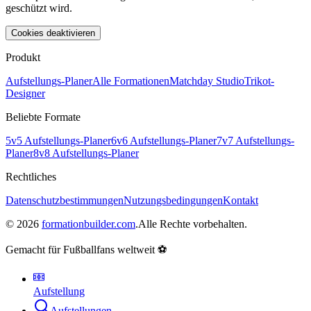
geschützt wird.
Cookies deaktivieren
Produkt
Aufstellungs-Planer
Alle Formationen
Matchday Studio
Trikot-
Designer
Beliebte Formate
5v5 Aufstellungs-Planer
6v6 Aufstellungs-Planer
7v7 Aufstellungs-
Planer
8v8 Aufstellungs-Planer
Rechtliches
Datenschutzbestimmungen
Nutzungsbedingungen
Kontakt
©
2026
formationbuilder.com
.
Alle Rechte vorbehalten.
Gemacht für Fußballfans weltweit ⚽
Aufstellung
Aufstellungen