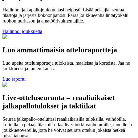
Hallinnoi jalkapallojoukkuettasi helposti. Lisää pelaajia, seuraa
tilastoja ja järjestä kokoonpanosi. Paras joukkueenhallintatyökalu
ruohonjuuritason ja amatöörivalmentajille.
Hallinnoi joukkuetta
Luo ammattimaisia otteluraportteja
Luo upeita otteluraportteja tuloksista, maaleista ja korteista. Jaa ne
joukkueesi ja fanien kanssa.
Luo raportti
Live-otteluseuranta – reaaliaikaiset
jalkapallotulokset ja taktiikat
Seuraa jalkapallo-otteluitasi reaaliaikaisilla tuloksilla, vaihdoilla,
korteilla ja pelaajatilastoilla. Jaa live-linkki vanhemmille, faneille ja
joukkuetovereille, jotta he voivat seurata ottelun jokaista hetkeä
mistä tahansa.