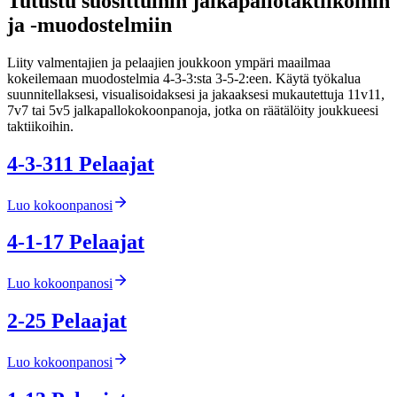
Tutustu suosittuihin jalkapallotaktiikoihin
ja -muodostelmiin
Liity valmentajien ja pelaajien joukkoon ympäri maailmaa
kokeilemaan muodostelmia 4-3-3:sta 3-5-2:een. Käytä työkalua
suunnitellaksesi, visualisoidaksesi ja jakaaksesi mukautettuja 11v11,
7v7 tai 5v5 jalkapallokokoonpanoja, jotka on räätälöity joukkueesi
taktiikoihin.
4-3-3
11
Pelaajat
Luo kokoonpanosi
4-1-1
7
Pelaajat
Luo kokoonpanosi
2-2
5
Pelaajat
Luo kokoonpanosi