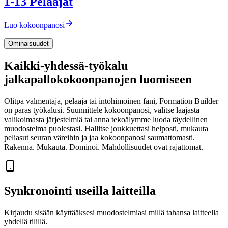
1-1
3
Pelaajat
Luo kokoonpanosi
Ominaisuudet
Kaikki-yhdessä-työkalu
jalkapallokokoonpanojen luomiseen
Olitpa valmentaja, pelaaja tai intohimoinen fani, Formation Builder
on paras työkalusi. Suunnittele kokoonpanosi, valitse laajasta
valikoimasta järjestelmiä tai anna tekoälymme luoda täydellinen
muodostelma puolestasi. Hallitse joukkuettasi helposti, mukauta
peliasut seuran väreihin ja jaa kokoonpanosi saumattomasti.
Rakenna. Mukauta. Dominoi. Mahdollisuudet ovat rajattomat.
Synkronointi useilla laitteilla
Kirjaudu sisään käyttääksesi muodostelmiasi millä tahansa laitteella
yhdellä tilillä.