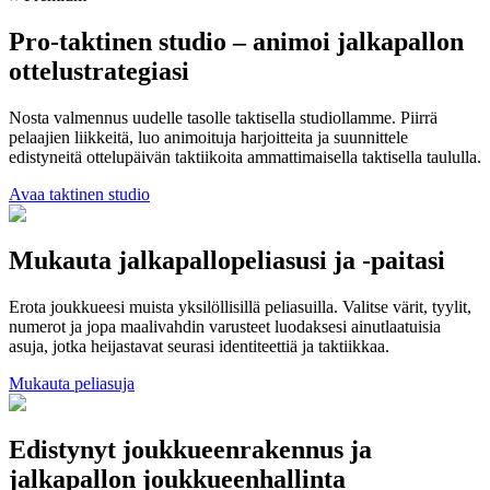
Pro-taktinen studio – animoi jalkapallon
ottelustrategiasi
Nosta valmennus uudelle tasolle taktisella studiollamme. Piirrä
pelaajien liikkeitä, luo animoituja harjoitteita ja suunnittele
edistyneitä ottelupäivän taktiikoita ammattimaisella taktisella taululla.
Avaa taktinen studio
Mukauta jalkapallopeliasusi ja -paitasi
Erota joukkueesi muista yksilöllisillä peliasuilla. Valitse värit, tyylit,
numerot ja jopa maalivahdin varusteet luodaksesi ainutlaatuisia
asuja, jotka heijastavat seurasi identiteettiä ja taktiikkaa.
Mukauta peliasuja
Edistynyt joukkueenrakennus ja
jalkapallon joukkueenhallinta