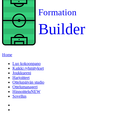
Formation
Builder
Home
Luo kokoonpano
Kaikki ryhmitykset
Joukkueeni
Harjoitteet
Ottelupäivän studio
Ottelumanageri
Hinnoittelu
NEW
Sovellus