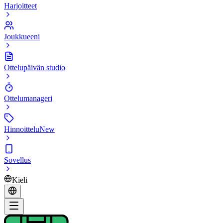
Harjoitteet
Joukkueeni
Ottelupäivän studio
Ottelumanageri
Hinnoittelu
New
Sovellus
Kieli