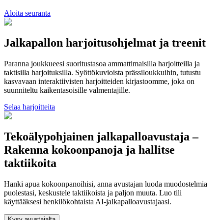
Aloita seuranta
Jalkapallon harjoitusohjelmat ja treenit
Paranna joukkueesi suoritustasoa ammattimaisilla harjoitteilla ja
taktisilla harjoituksilla. Syöttökuvioista prässiloukkuihin, tutustu
kasvavaan interaktiivisten harjoitteiden kirjastoomme, joka on
suunniteltu kaikentasoisille valmentajille.
Selaa harjoitteita
Tekoälypohjainen jalkapalloavustaja –
Rakenna kokoonpanoja ja hallitse
taktiikoita
Hanki apua kokoonpanoihisi, anna avustajan luoda muodostelmia
puolestasi, keskustele taktiikoista ja paljon muuta. Luo tili
käyttääksesi henkilökohtaista AI-jalkapalloavustajaasi.
Kysy avustajalta