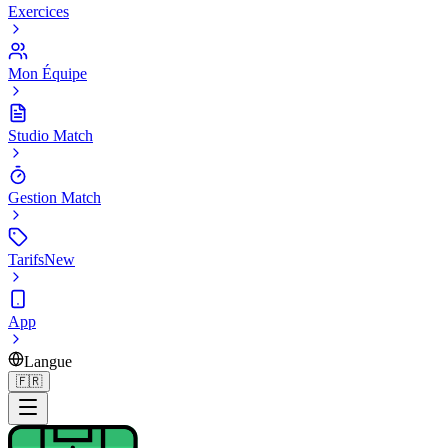
Exercices
Mon Équipe
Studio Match
Gestion Match
Tarifs
New
App
Langue
🇫🇷