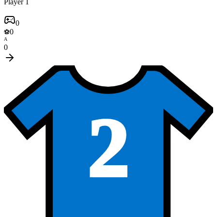
Player 1
0
0
⚽
A
0
2