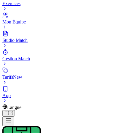
Exercices
Mon Équipe
Studio Match
Gestion Match
Tarifs
New
App
Langue
🇫🇷