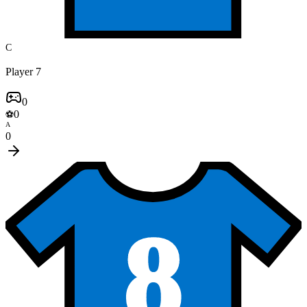
C
Player 7
0
0
⚽
A
0
8