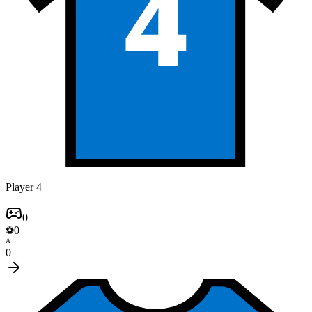
4
Player 4
0
0
⚽
A
0