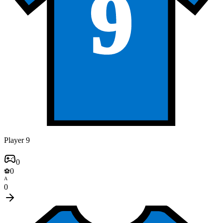
9
Player 9
0
0
⚽
A
0