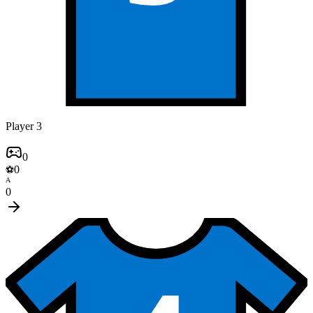
Player 3
0
0
⚽
A
0