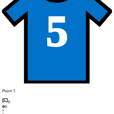
5
Player 5
0
0
⚽
A