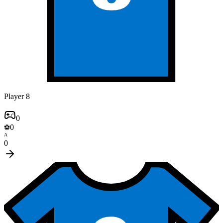
Player 8
0
0
⚽
A
0