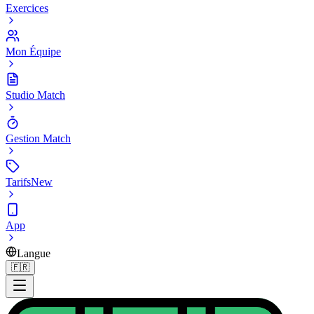
Exercices
Mon Équipe
Studio Match
Gestion Match
Tarifs
New
App
Langue
🇫🇷