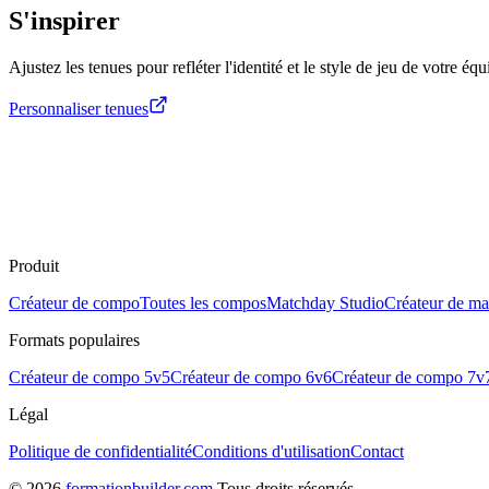
S'inspirer
Ajustez les tenues pour refléter l'identité et le style de jeu de votre équ
Personnaliser tenues
Produit
Créateur de compo
Toutes les compos
Matchday Studio
Créateur de mai
Formats populaires
Créateur de compo 5v5
Créateur de compo 6v6
Créateur de compo 7v
Légal
Politique de confidentialité
Conditions d'utilisation
Contact
©
2026
formationbuilder.com
.
Tous droits réservés.