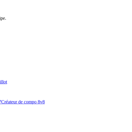
ipe.
llot
7
Créateur de compo 8v8