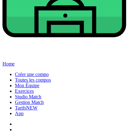
Home
Créer une compo
Toutes les compos
Mon Équipe
Exercices
Studio Match
Gestion Match
Tarifs
NEW
App