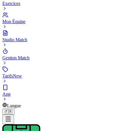
Exercices
Mon Équipe
Studio Match
Gestion Match
Tarifs
New
App
Langue
🇫🇷