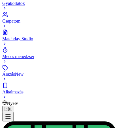
Gyakorlatok
Csapatom
Matchday Studio
Meccs menedzser
Árazás
New
Alkalmazás
Nyelv
🇭🇺