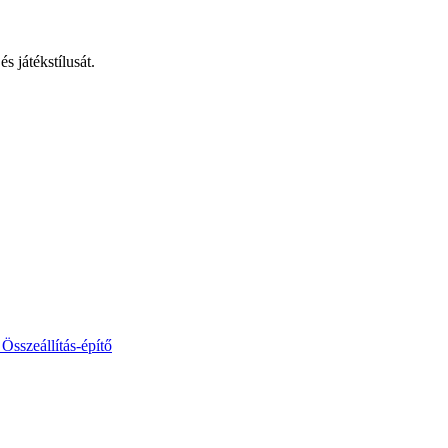
s játékstílusát.
Összeállítás-építő