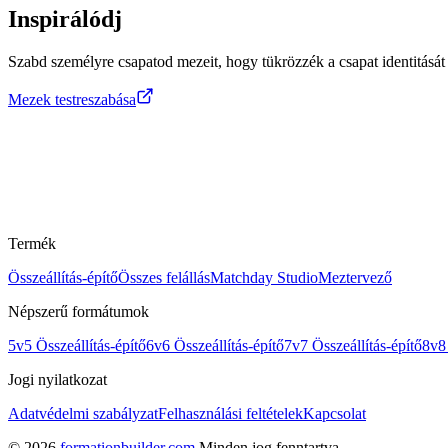
Inspirálódj
Szabd személyre csapatod mezeit, hogy tükrözzék a csapat identitását é
Mezek testreszabása
Termék
Összeállítás-építő
Összes felállás
Matchday Studio
Meztervező
Népszerű formátumok
5v5 Összeállítás-építő
6v6 Összeállítás-építő
7v7 Összeállítás-építő
8v8 
Jogi nyilatkozat
Adatvédelmi szabályzat
Felhasználási feltételek
Kapcsolat
©
2026
formationbuilder.com
.
Minden jog fenntartva.