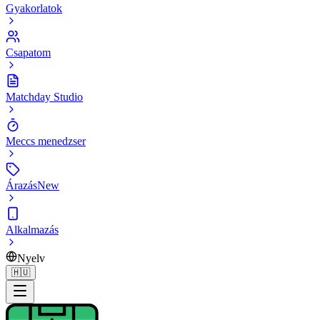
Gyakorlatok
Csapatom
Matchday Studio
Meccs menedzser
Árazás
New
Alkalmazás
Nyelv
🇭🇺