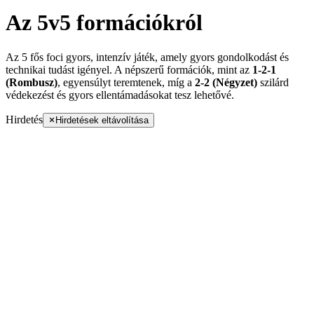
Az 5v5 formációkról
Az 5 fős foci gyors, intenzív játék, amely gyors gondolkodást és
technikai tudást igényel. A népszerű formációk, mint az
1-2-1
(Rombusz)
, egyensúlyt teremtenek, míg a
2-2 (Négyzet)
szilárd
védekezést és gyors ellentámadásokat tesz lehetővé.
Hirdetés
Hirdetések eltávolítása