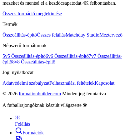
mezeket és mentsd el a kezdőcsapatodat 4K felbontásban.
Összes formáció megtekintése
Termék
Összeállítás-építő
Összes felállás
Matchday Studio
Meztervező
Népszerű formátumok
5v5 Összeállítás-építő
6v6 Összeállítás-építő
7v7 Összeállítás-
építő
8v8 Összeállítás-építő
Jogi nyilatkozat
Adatvédelmi szabályzat
Felhasználási feltételek
Kapcsolat
©
2026
formationbuilder.com
.
Minden jog fenntartva.
A futballrajongóknak készült világszerte ⚽
Felállás
Formációk