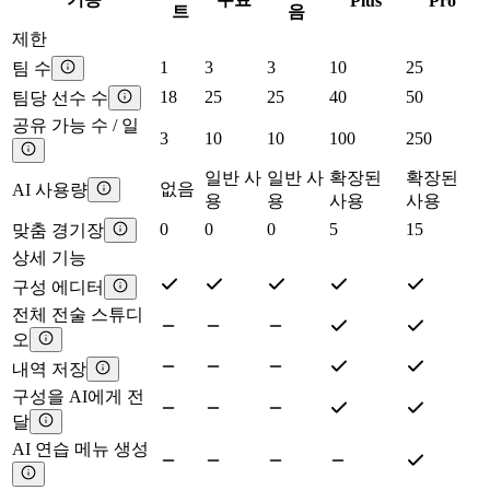
Plus
Pro
트
음
제한
1
3
3
10
25
팀 수
18
25
25
40
50
팀당 선수 수
공유 가능 수 / 일
3
10
10
100
250
일반 사
일반 사
확장된
확장된
없음
AI 사용량
용
용
사용
사용
0
0
0
5
15
맞춤 경기장
상세 기능
구성 에디터
전체 전술 스튜디
오
내역 저장
구성을 AI에게 전
달
AI 연습 메뉴 생성