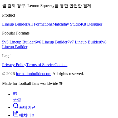
월 결제 청구.
Lemon Squeezy를 통한 안전한 결제.
Product
Lineup Builder
All Formations
Matchday Studio
Kit Designer
Popular Formats
5v5 Lineup Builder
6v6 Lineup Builder
7v7 Lineup Builder
8v8
Lineup Builder
Legal
Privacy Policy
Terms of Service
Contact
©
2026
formationbuilder.com
.
All rights reserved.
Made for football fans worldwide ⚽
구성
포메이션
매치데이