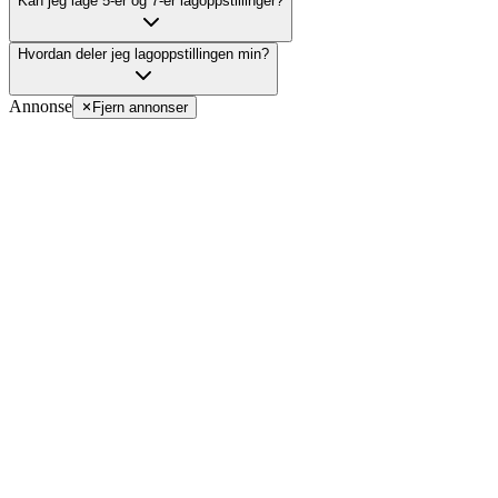
Kan jeg lage 5-er og 7-er lagoppstillinger?
Hvordan deler jeg lagoppstillingen min?
Annonse
Fjern annonser