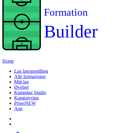
Formation
Builder
Home
Lag lagoppstilling
Alle formasjoner
Mitt lag
Øvelser
Kampdag Studio
Kampstyring
Priser
NEW
App