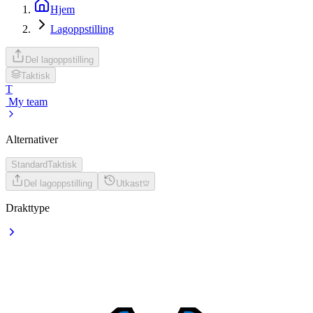
Hjem
Lagoppstilling
Del lagoppstilling
Taktisk
T
My team
Alternativer
Standard
Taktisk
Del lagoppstilling
Utkast
Drakttype