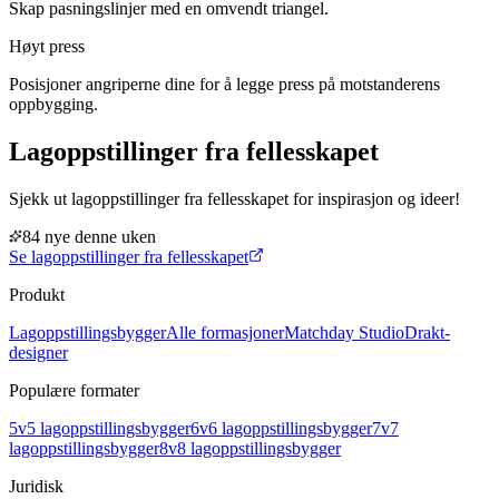
Skap pasningslinjer med en omvendt triangel.
Høyt press
Posisjoner angriperne dine for å legge press på motstanderens
oppbygging.
Lagoppstillinger fra fellesskapet
Sjekk ut lagoppstillinger fra fellesskapet for inspirasjon og ideer!
84 nye denne uken
Se lagoppstillinger fra fellesskapet
Produkt
Lagoppstillingsbygger
Alle formasjoner
Matchday Studio
Drakt-
designer
Populære formater
5v5 lagoppstillingsbygger
6v6 lagoppstillingsbygger
7v7
lagoppstillingsbygger
8v8 lagoppstillingsbygger
Juridisk