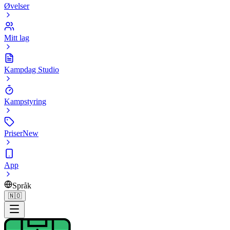
Øvelser
Mitt lag
Kampdag Studio
Kampstyring
Priser
New
App
Språk
🇳🇴