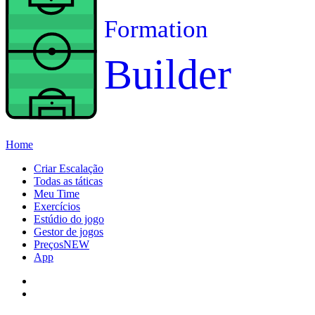
Formation
Builder
Home
Criar Escalação
Todas as táticas
Meu Time
Exercícios
Estúdio do jogo
Gestor de jogos
Preços
NEW
App