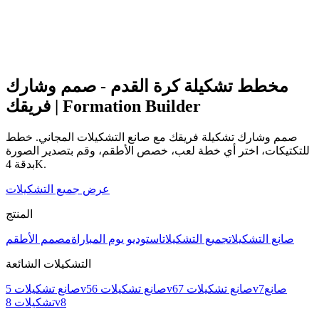
مخطط تشكيلة كرة القدم - صمم وشارك
فريقك | Formation Builder
صمم وشارك تشكيلة فريقك مع صانع التشكيلات المجاني. خطط
للتكتيكات، اختر أي خطة لعب، خصص الأطقم، وقم بتصدير الصورة
بدقة 4K.
عرض جميع التشكيلات
المنتج
صانع التشكيلات
جميع التشكيلات
استوديو يوم المباراة
مصمم الأطقم
التشكيلات الشائعة
صانع
صانع تشكيلات 7v7
صانع تشكيلات 6v6
صانع تشكيلات 5v5
تشكيلات 8v8