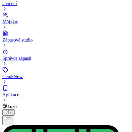
Cvičení
Můj tým
Zápasové studio
Správce zápasů
Ceník
New
Aplikace
Jazyk
🇨🇿