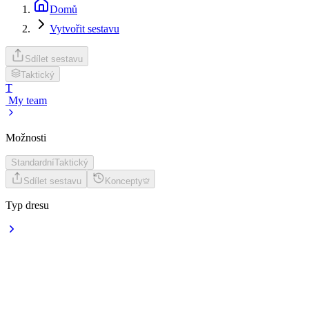
Domů
Vytvořit sestavu
Sdílet sestavu
Taktický
T
My team
Možnosti
Standardní
Taktický
Sdílet sestavu
Koncepty
Typ dresu