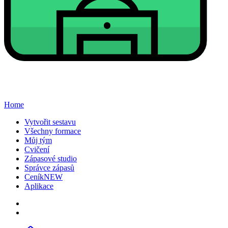
Home
Vytvořit sestavu
Všechny formace
Můj tým
Cvičení
Zápasové studio
Správce zápasů
Ceník
NEW
Aplikace