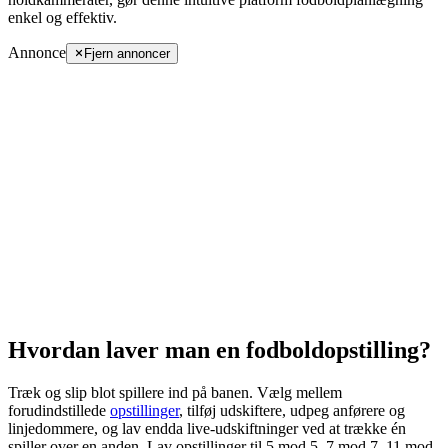
enkel og effektiv.
Annonce
Fjern annoncer
Hvordan laver man en fodboldopstilling?
Træk og slip blot spillere ind på banen. Vælg mellem
forudindstillede
opstillinger
, tilføj udskiftere, udpeg anførere og
linjedommere, og lav endda live-udskiftninger ved at trække én
spiller over en anden. Lav opstillinger til
5 mod 5
,
7 mod 7
,
11 mod