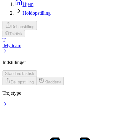
Hjem
Holdopstilling
Del opstilling
Taktisk
T
My team
Indstillinger
Standard
Taktisk
Del opstilling
Kladder
Trøjetype