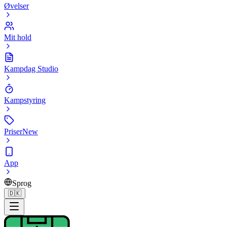
Øvelser
Mit hold
Kampdag Studio
Kampstyring
Priser
New
App
Sprog
🇩🇰