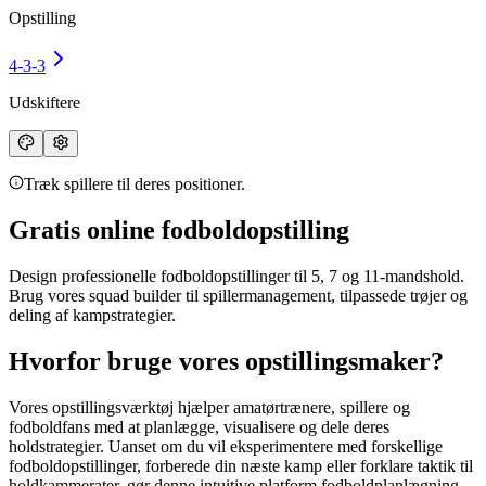
Opstilling
4-3-3
Udskiftere
Træk spillere til deres positioner.
Gratis online fodboldopstilling
Design professionelle
fodboldopstillinger
til 5, 7 og 11-mandshold.
Brug vores squad builder til spillermanagement, tilpassede trøjer og
deling af kampstrategier.
Hvorfor bruge vores opstillingsmaker?
Vores opstillingsværktøj hjælper amatørtrænere, spillere og
fodboldfans med at planlægge, visualisere og dele deres
holdstrategier. Uanset om du vil eksperimentere med forskellige
fodboldopstillinger
, forberede din næste kamp eller forklare taktik til
holdkammerater, gør denne intuitive platform fodboldplanlægning