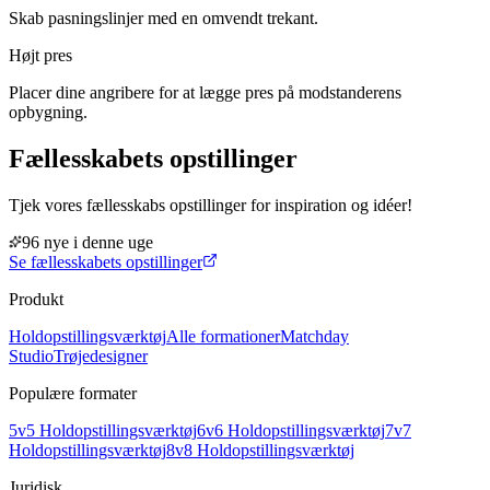
Skab pasningslinjer med en omvendt trekant.
Højt pres
Placer dine angribere for at lægge pres på modstanderens
opbygning.
Fællesskabets opstillinger
Tjek vores fællesskabs opstillinger for inspiration og idéer!
96 nye i denne uge
Se fællesskabets opstillinger
Produkt
Holdopstillingsværktøj
Alle formationer
Matchday
Studio
Trøjedesigner
Populære formater
5v5 Holdopstillingsværktøj
6v6 Holdopstillingsværktøj
7v7
Holdopstillingsværktøj
8v8 Holdopstillingsværktøj
Juridisk