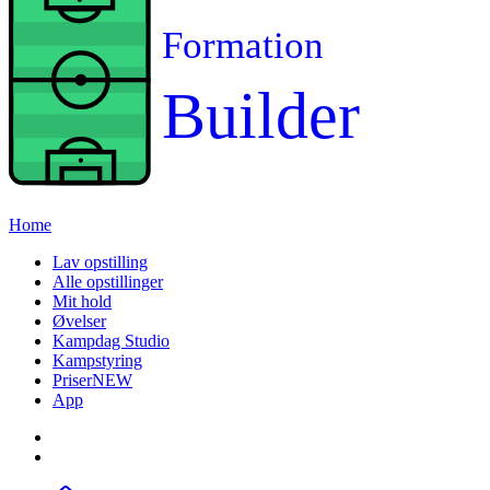
Formation
Builder
Home
Lav opstilling
Alle opstillinger
Mit hold
Øvelser
Kampdag Studio
Kampstyring
Priser
NEW
App