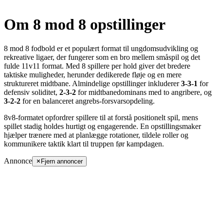
Om 8 mod 8 opstillinger
8 mod 8 fodbold er et populært format til ungdomsudvikling og
rekreative ligaer, der fungerer som en bro mellem småspil og det
fulde 11v11 format. Med 8 spillere per hold giver det bredere
taktiske muligheder, herunder dedikerede fløje og en mere
struktureret midtbane. Almindelige opstillinger inkluderer
3-3-1
for
defensiv soliditet,
2-3-2
for midtbanedominans med to angribere, og
3-2-2
for en balanceret angrebs-forsvarsopdeling.
8v8-formatet opfordrer spillere til at forstå positionelt spil, mens
spillet stadig holdes hurtigt og engagerende. En opstillingsmaker
hjælper trænere med at planlægge rotationer, tildele roller og
kommunikere taktik klart til truppen før kampdagen.
Annonce
Fjern annoncer