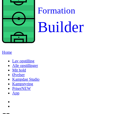
Formation
Builder
Home
Lav opstilling
Alle opstillinger
Mit hold
Øvelser
Kampdag Studio
Kampstyring
Priser
NEW
App