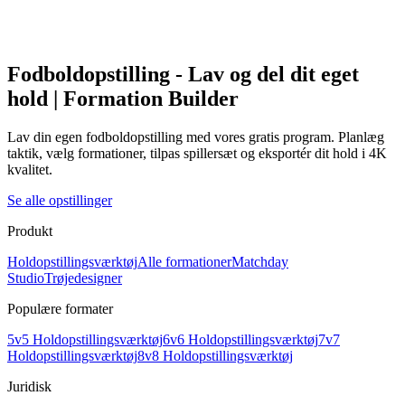
Fodboldopstilling - Lav og del dit eget
hold | Formation Builder
Lav din egen fodboldopstilling med vores gratis program. Planlæg
taktik, vælg formationer, tilpas spillersæt og eksportér dit hold i 4K
kvalitet.
Se alle opstillinger
Produkt
Holdopstillingsværktøj
Alle formationer
Matchday
Studio
Trøjedesigner
Populære formater
5v5 Holdopstillingsværktøj
6v6 Holdopstillingsværktøj
7v7
Holdopstillingsværktøj
8v8 Holdopstillingsværktøj
Juridisk