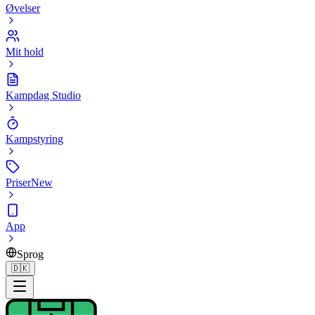
Øvelser
Mit hold
Kampdag Studio
Kampstyring
Priser
New
App
Sprog
🇩🇰