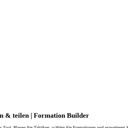
n & teilen | Formation Builder
ne-Tool. Planen Sie Taktiken, wählen Sie Formationen und exportieren 