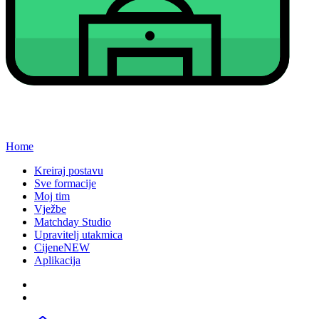
Home
Kreiraj postavu
Sve formacije
Moj tim
Vježbe
Matchday Studio
Upravitelj utakmica
Cijene
NEW
Aplikacija