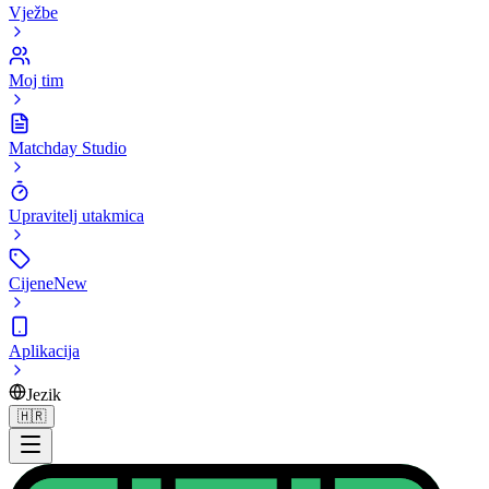
Vježbe
Moj tim
Matchday Studio
Upravitelj utakmica
Cijene
New
Aplikacija
Jezik
🇭🇷