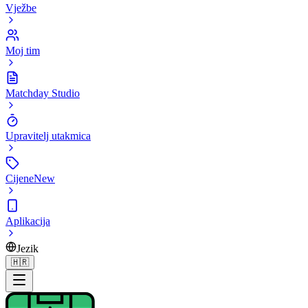
Vježbe
Moj tim
Matchday Studio
Upravitelj utakmica
Cijene
New
Aplikacija
Jezik
🇭🇷