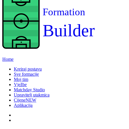
Formation
Builder
Home
Kreiraj postavu
Sve formacije
Moj tim
Vježbe
Matchday Studio
Upravitelj utakmica
Cijene
NEW
Aplikacija