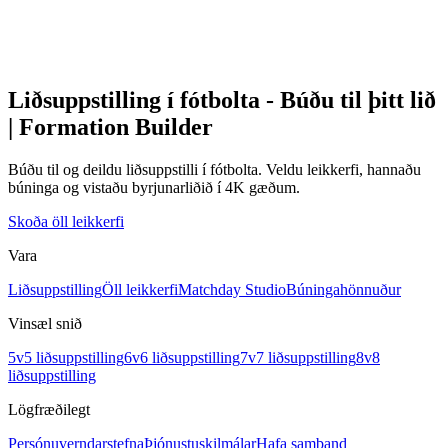
Liðsuppstilling í fótbolta - Búðu til þitt lið
| Formation Builder
Búðu til og deildu liðsuppstilli í fótbolta. Veldu leikkerfi, hannaðu
búninga og vistaðu byrjunarliðið í 4K gæðum.
Skoða öll leikkerfi
Vara
Liðsuppstilling
Öll leikkerfi
Matchday Studio
Búningahönnuður
Vinsæl snið
5v5 liðsuppstilling
6v6 liðsuppstilling
7v7 liðsuppstilling
8v8
liðsuppstilling
Lögfræðilegt
Persónuverndarstefna
Þjónustuskilmálar
Hafa samband