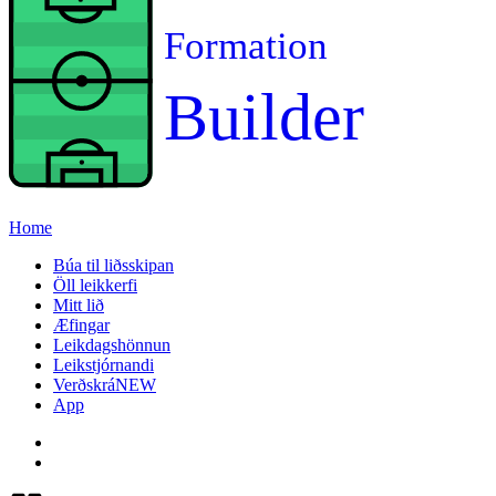
Formation
Builder
Home
Búa til liðsskipan
Öll leikkerfi
Mitt lið
Æfingar
Leikdagshönnun
Leikstjórnandi
Verðskrá
NEW
App