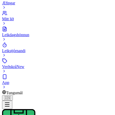
Æfingar
Mitt lið
Leikdagshönnun
Leikstjórnandi
Verðskrá
New
App
Tungumál
🇮🇸