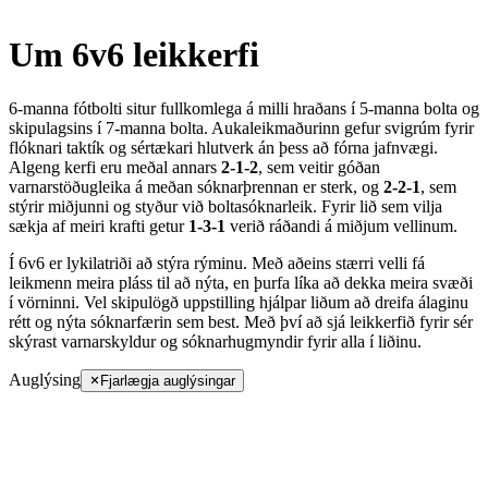
Um 6v6 leikkerfi
6-manna fótbolti situr fullkomlega á milli hraðans í 5-manna bolta og
skipulagsins í 7-manna bolta. Aukaleikmaðurinn gefur svigrúm fyrir
flóknari taktík og sértækari hlutverk án þess að fórna jafnvægi.
Algeng kerfi eru meðal annars
2-1-2
, sem veitir góðan
varnarstöðugleika á meðan sóknarþrennan er sterk, og
2-2-1
, sem
stýrir miðjunni og styður við boltasóknarleik. Fyrir lið sem vilja
sækja af meiri krafti getur
1-3-1
verið ráðandi á miðjum vellinum.
Í 6v6 er lykilatriði að stýra rýminu. Með aðeins stærri velli fá
leikmenn meira pláss til að nýta, en þurfa líka að dekka meira svæði
í vörninni. Vel skipulögð uppstilling hjálpar liðum að dreifa álaginu
rétt og nýta sóknarfærin sem best. Með því að sjá leikkerfið fyrir sér
skýrast varnarskyldur og sóknarhugmyndir fyrir alla í liðinu.
Auglýsing
Fjarlægja auglýsingar