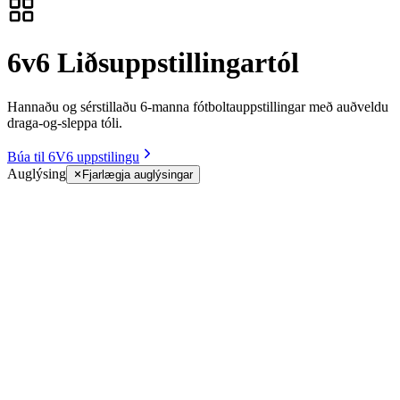
6v6 Liðsuppstillingartól
Hannaðu og sérstillaðu 6-manna fótboltauppstillingar með auðveldu
draga-og-sleppa tóli.
Búa til 6V6 uppstilingu
Auglýsing
Fjarlægja auglýsingar