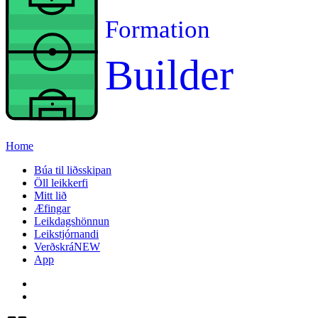
Formation
Builder
Home
Búa til liðsskipan
Öll leikkerfi
Mitt lið
Æfingar
Leikdagshönnun
Leikstjórnandi
Verðskrá
NEW
App