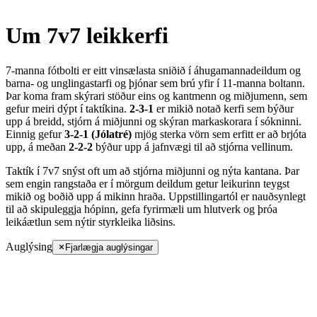
Um 7v7 leikkerfi
7-manna fótbolti er eitt vinsælasta sniðið í áhugamannadeildum og
barna- og unglingastarfi og þjónar sem brú yfir í 11-manna boltann.
Þar koma fram skýrari stöður eins og kantmenn og miðjumenn, sem
gefur meiri dýpt í taktíkina.
2-3-1
er mikið notað kerfi sem býður
upp á breidd, stjórn á miðjunni og skýran markaskorara í sókninni.
Einnig gefur
3-2-1 (Jólatré)
mjög sterka vörn sem erfitt er að brjóta
upp, á meðan
2-2-2
býður upp á jafnvægi til að stjórna vellinum.
Taktík í 7v7 snýst oft um að stjórna miðjunni og nýta kantana. Þar
sem engin rangstaða er í mörgum deildum getur leikurinn teygst
mikið og boðið upp á mikinn hraða. Uppstillingartól er nauðsynlegt
til að skipuleggja hópinn, gefa fyrirmæli um hlutverk og þróa
leikáætlun sem nýtir styrkleika liðsins.
Auglýsing
Fjarlægja auglýsingar