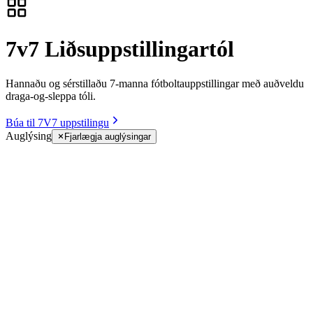
7v7 Liðsuppstillingartól
Hannaðu og sérstillaðu 7-manna fótboltauppstillingar með auðveldu
draga-og-sleppa tóli.
Búa til 7V7 uppstilingu
Auglýsing
Fjarlægja auglýsingar