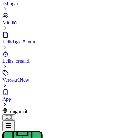
Æfingar
Mitt lið
Leikdagshönnun
Leikstjórnandi
Verðskrá
New
App
Tungumál
🇮🇸