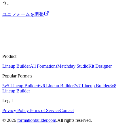
う。
ユニフォームを調整
Product
Lineup Builder
All Formations
Matchday Studio
Kit Designer
Popular Formats
5v5 Lineup Builder
6v6 Lineup Builder
7v7 Lineup Builder
8v8
Lineup Builder
Legal
Privacy Policy
Terms of Service
Contact
©
2026
formationbuilder.com
.
All rights reserved.