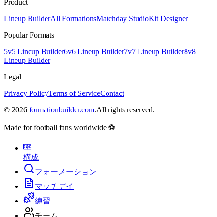
Product
Lineup Builder
All Formations
Matchday Studio
Kit Designer
Popular Formats
5v5 Lineup Builder
6v6 Lineup Builder
7v7 Lineup Builder
8v8
Lineup Builder
Legal
Privacy Policy
Terms of Service
Contact
©
2026
formationbuilder.com
.
All rights reserved.
Made for football fans worldwide ⚽
構成
フォーメーション
マッチデイ
練習
チーム