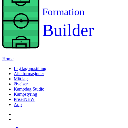
Formation
Builder
Home
Lag lagoppstilling
Alle formasjoner
Mitt lag
Øvelser
Kampdag Studio
Kampstyring
Priser
NEW
App