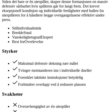
Siden det bare er én utespiller, skaper denne formasjonen en massiv
defensiv sårbarhet hvis spilleren går for langt frem. Det krever
eksepsjonell kondisjon og individuelle ferdigheter med ballen fra
utespilleren for å håndtere begge overgangsfasene effektivt under
press.
Stil
Individualistisk
Bredde
Smal
Vanskelighetsgrad
Ekspert
Best for
Overlevelse
Styrker
Maksimal defensiv dekning nær målet
Tvinger motstanderen inn i individuelle dueller
Forenkler taktiske instruksjoner betydelig
Forhindrer overlapp ved å redusere plassen
Svakheter
Overavhengighet av én utespiller