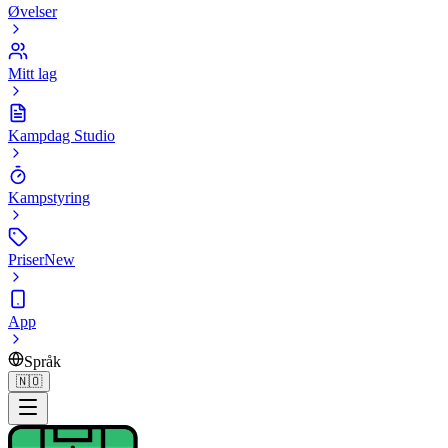
Øvelser
Mitt lag
Kampdag Studio
Kampstyring
Priser
New
App
Språk
🇳🇴