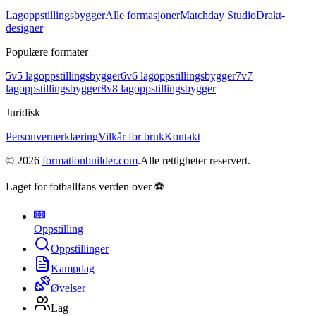
Lagoppstillingsbygger
Alle formasjoner
Matchday Studio
Drakt-
designer
Populære formater
5v5 lagoppstillingsbygger
6v6 lagoppstillingsbygger
7v7
lagoppstillingsbygger
8v8 lagoppstillingsbygger
Juridisk
Personvernerklæring
Vilkår for bruk
Kontakt
©
2026
formationbuilder.com
.
Alle rettigheter reservert.
Laget for fotballfans verden over ⚽
Oppstilling
Oppstillinger
Kampdag
Øvelser
Lag