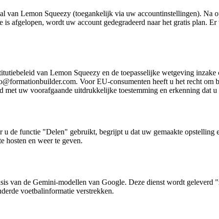
 van Lemon Squeezy (toegankelijk via uw accountinstellingen). Na opz
e is afgelopen, wordt uw account gedegradeerd naar het gratis plan. Er
tutiebeleid van Lemon Squeezy en de toepasselijke wetgeving inzake co
@formationbuilder.com. Voor EU-consumenten heeft u het recht om bin
erd met uw voorafgaande uitdrukkelijke toestemming en erkenning dat u 
u de functie "Delen" gebruikt, begrijpt u dat uw gemaakte opstelling
 te hosten en weer te geven.
p basis van de Gemini-modellen van Google. Deze dienst wordt geleverd
uderde voetbalinformatie verstrekken.