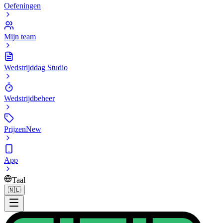
Oefeningen
Mijn team
Wedstrijddag Studio
Wedstrijdbeheer
Prijzen
New
App
Taal
🇳🇱