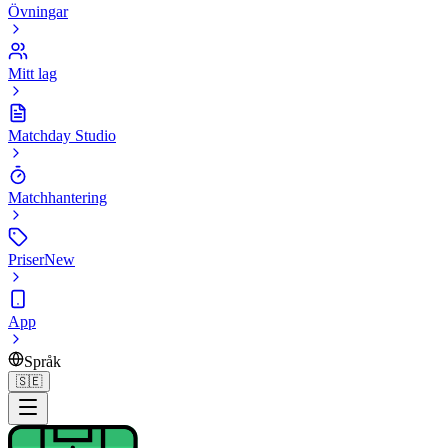
Övningar
Mitt lag
Matchday Studio
Matchhantering
Priser
New
App
Språk
🇸🇪