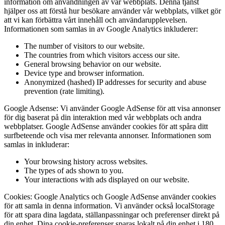
information om användningen av vår webbplats. Denna tjänst
hjälper oss att förstå hur besökare använder vår webbplats, vilket gör
att vi kan förbättra vårt innehåll och användarupplevelsen.
Informationen som samlas in av Google Analytics inkluderer:
The number of visitors to our website.
The countries from which visitors access our site.
General browsing behavior on our website.
Device type and browser information.
Anonymized (hashed) IP addresses for security and abuse
prevention (rate limiting).
Google Adsense:
Vi använder Google AdSense för att visa annonser
för dig baserat på din interaktion med vår webbplats och andra
webbplatser. Google AdSense använder cookies för att spåra ditt
surfbeteende och visa mer relevanta annonser. Informationen som
samlas in inkluderar:
Your browsing history across websites.
The types of ads shown to you.
Your interactions with ads displayed on our website.
Cookies:
Google Analytics och Google AdSense använder cookies
för att samla in denna information. Vi använder också localStorage
för att spara dina lagdata, ställanpassningar och preferenser direkt på
din enhet. Dina cookie-preferenser sparas lokalt på din enhet i 180