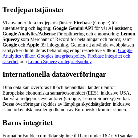
Tredjepartstjänster
Vi använder flera tredjepartstjänster:
Firebase
(Google) för
autentisering och lagring;
Google Gemini API
för vår AI-assistent;
Google Analytics/Adsense
för optimering och annonsering;
Lemon
Squeezy
som Merchant of Record för betalningar och moms; samt
Google
och
Apple
för inloggning. Genom att använda webbplatsen
samtycker du till deras behandling enligt respektive villkor:
Google
Analytics villkor
,
Googles integritetspolicy
,
Firebase integritet och
säkerhet
och
Lemon Squeezy integritetspolicy
.
Internationella dataöverföringar
Dina data kan överföras till och behandlas i länder utanför
Europeiska ekonomiska samarbetsområdet (EES), inklusive USA,
där våra tredjepartsleverantörer (Google, Lemon Squeezy) verkar.
Dessa överföringar skyddas av lämpliga skyddsåtgärder, inklusive
standardavtalsklausuler godkända av Europeiska kommissionen.
Barns integritet
FormationBuilder.com riktar sig inte till barn under 16 år. Vi samlar