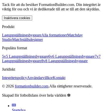
Tack för att du besöker FormationBuilder.com. Din integritet är
viktig för oss och vi är dedikerade till att se till att den skyddas.
Inaktivera cookies
Produkt
Laguppställningsbyggare
Alla formationer
Matchday
Studio
Matchställsdesigner
Populära format
5v5 Laguppställningsbyggare
6v6 Laguppställningsbyggare
7v7
Laguppställningsbyggare
8v8 Laguppställningsbyggare
Juridiskt
Integritetspolicy
Användarvillkor
Kontakt
©
2026
formationbuilder.com
.
Alla rättigheter reserverade.
Skapad för fotbollsfans över hela världen ⚽
Startelva