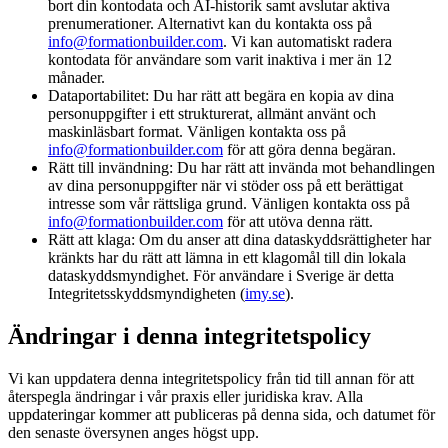
bort din kontodata och AI-historik samt avslutar aktiva
prenumerationer. Alternativt kan du kontakta oss på
info@formationbuilder.com
. Vi kan automatiskt radera
kontodata för användare som varit inaktiva i mer än 12
månader.
Dataportabilitet:
Du har rätt att begära en kopia av dina
personuppgifter i ett strukturerat, allmänt använt och
maskinläsbart format. Vänligen kontakta oss på
info@formationbuilder.com
för att göra denna begäran.
Rätt till invändning:
Du har rätt att invända mot behandlingen
av dina personuppgifter när vi stöder oss på ett berättigat
intresse som vår rättsliga grund. Vänligen kontakta oss på
info@formationbuilder.com
för att utöva denna rätt.
Rätt att klaga:
Om du anser att dina dataskyddsrättigheter har
kränkts har du rätt att lämna in ett klagomål till din lokala
dataskyddsmyndighet. För användare i Sverige är detta
Integritetsskyddsmyndigheten (
imy.se
).
Ändringar i denna integritetspolicy
Vi kan uppdatera denna integritetspolicy från tid till annan för att
återspegla ändringar i vår praxis eller juridiska krav. Alla
uppdateringar kommer att publiceras på denna sida, och datumet för
den senaste översynen anges högst upp.