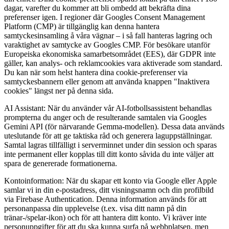
dagar, varefter du kommer att bli ombedd att bekräfta dina
preferenser igen. I regioner där Googles Consent Management
Platform (CMP) är tillgänglig kan denna hantera
samtyckesinsamling å våra vägnar – i så fall hanteras lagring och
varaktighet av samtycke av Googles CMP. För besökare utanför
Europeiska ekonomiska samarbetsområdet (EES), där GDPR inte
gäller, kan analys- och reklamcookies vara aktiverade som standard.
Du kan när som helst hantera dina cookie-preferenser via
samtyckesbannern eller genom att använda knappen "Inaktivera
cookies" längst ner på denna sida.
AI Assistant:
När du använder vår AI-fotbollsassistent behandlas
prompterna du anger och de resulterande samtalen via Googles
Gemini API (för närvarande Gemma-modellen). Dessa data används
uteslutande för att ge taktiska råd och generera laguppställningar.
Samtal lagras tillfälligt i serverminnet under din session och sparas
inte permanent eller kopplas till ditt konto såvida du inte väljer att
spara de genererade formationerna.
Kontoinformation:
När du skapar ett konto via Google eller Apple
samlar vi in din e-postadress, ditt visningsnamn och din profilbild
via Firebase Authentication. Denna information används för att
personanpassa din upplevelse (t.ex. visa ditt namn på din
tränar-/spelar-ikon) och för att hantera ditt konto. Vi kräver inte
personuppgifter för att du ska kunna surfa på webbplatsen, men