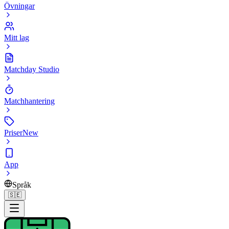
Övningar
Mitt lag
Matchday Studio
Matchhantering
Priser
New
App
Språk
🇸🇪