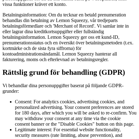
vissa funktioner kräver ett konto.
Betalningsinformation:
Om du tecknar en betald prenumeration
behandlas din betalning av Lemon Squeezy, vår tredjeparts
betalningsförmedlare och 'Merchant of Record'. Vi samlar inte in
eller lagrar dina kreditkortsuppgifter eller fullständig
betalningsinformation. Lemon Squeezy ger oss ett kund-ID,
prenumerationsstatus och en översikt över betalningsmetoden (t.ex.
kortmärke och de sista fyra siffrorna) för
kontoadministrationsändamål. Lemon Squeezy hanterar all
fakturering, moms och efterlevnad av betalningsregler.
Rättslig grund för behandling (GDPR)
Vi behandlar dina personuppgifter baserat på följande GDPR-
grunder:
Consent: For analytics cookies, advertising cookies, and
personalized advertising. Your consent preferences are stored
for 180 days, after which you will be asked to re-confirm. You
may withdraw your consent at any time via the cookie
consent banner or the "Disable Cookies" button on this page.
Legitimate interest: For essential website functionality,
security measures (rate limiting, abuse prevention), and