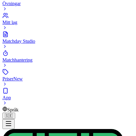
Övningar
Mitt lag
Matchday Studio
Matchhantering
Priser
New
App
Språk
🇸🇪