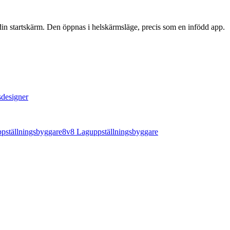
 din startskärm. Den öppnas i helskärmsläge, precis som en infödd app.
sdesigner
pställningsbyggare
8v8 Laguppställningsbyggare