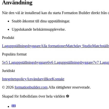
Användning
När den väl är installerad kan du starta Formation Builder direkt från
Snabb åtkomst till dina uppställningar.
Uppslukande helskärmsupplevelse.
Produkt
Laguppställningsbyggare
Alla formationer
Matchday Studio
Matchställ
Populära format
5v5 Laguppställningsbyggare
6v6 Laguppställningsbyggare
7v7 Lagup
Juridiskt
Integritetspolicy
Användarvillkor
Kontakt
©
2026
formationbuilder.com
.
Alla rättigheter reserverade.
Skapad för fotbollsfans över hela världen ⚽