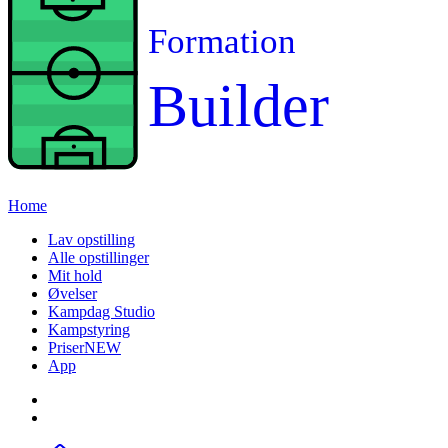
Formation
Builder
Home
Lav opstilling
Alle opstillinger
Mit hold
Øvelser
Kampdag Studio
Kampstyring
Priser
NEW
App