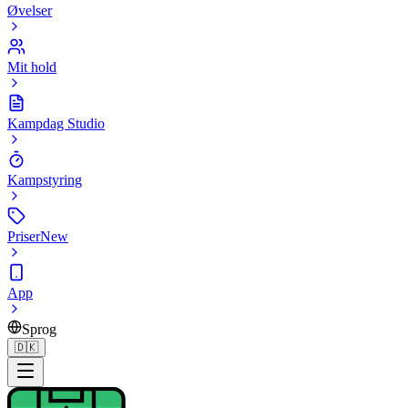
Øvelser
Mit hold
Kampdag Studio
Kampstyring
Priser
New
App
Sprog
🇩🇰