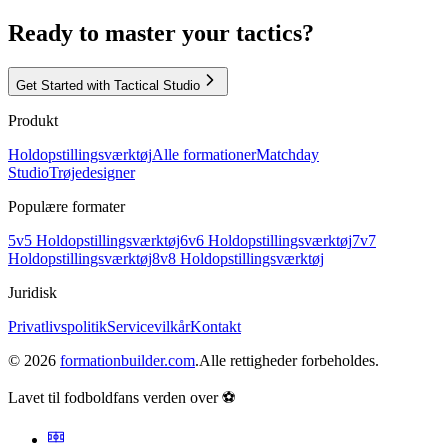
Ready to master your tactics?
Get Started with Tactical Studio
Produkt
Holdopstillingsværktøj
Alle formationer
Matchday
Studio
Trøjedesigner
Populære formater
5v5 Holdopstillingsværktøj
6v6 Holdopstillingsværktøj
7v7
Holdopstillingsværktøj
8v8 Holdopstillingsværktøj
Juridisk
Privatlivspolitik
Servicevilkår
Kontakt
©
2026
formationbuilder.com
.
Alle rettigheder forbeholdes.
Lavet til fodboldfans verden over ⚽