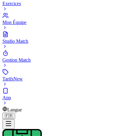
Exercices
Mon Équipe
Studio Match
Gestion Match
Tarifs
New
App
Langue
🇫🇷