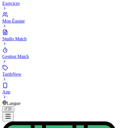
Exercices
Mon Équipe
Studio Match
Gestion Match
Tarifs
New
App
Langue
🇫🇷