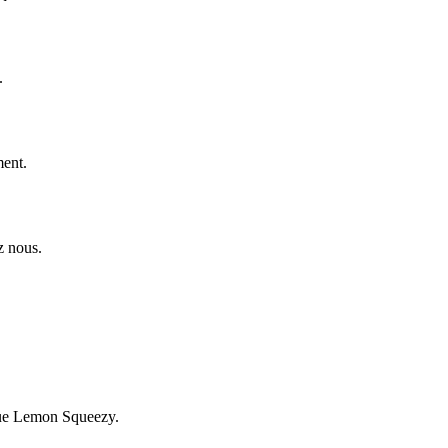
.
ment.
z nous.
ique Lemon Squeezy.