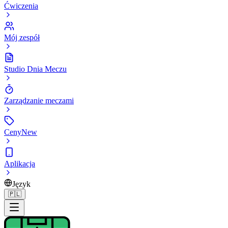
Ćwiczenia
Mój zespół
Studio Dnia Meczu
Zarządzanie meczami
Ceny
New
Aplikacja
Język
🇵🇱