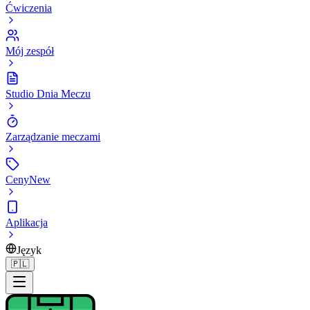
Ćwiczenia
Mój zespół
Studio Dnia Meczu
Zarządzanie meczami
Ceny
New
Aplikacja
Język
🇵🇱