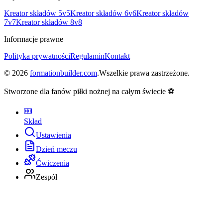
Kreator składów 5v5
Kreator składów 6v6
Kreator składów
7v7
Kreator składów 8v8
Informacje prawne
Polityka prywatności
Regulamin
Kontakt
©
2026
formationbuilder.com
.
Wszelkie prawa zastrzeżone.
Stworzone dla fanów piłki nożnej na całym świecie ⚽
Skład
Ustawienia
Dzień meczu
Ćwiczenia
Zespół