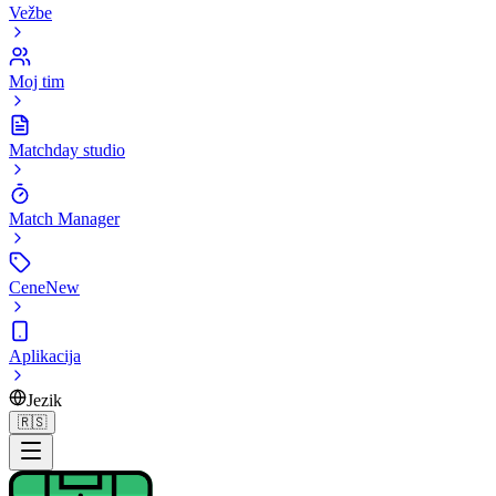
Vežbe
Moj tim
Matchday studio
Match Manager
Cene
New
Aplikacija
Jezik
🇷🇸