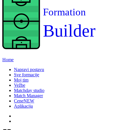
Formation
Builder
Home
Napravi postavu
Sve formacije
Moj tim
Vežbe
Matchday studio
Match Manager
Cene
NEW
Aplikacija