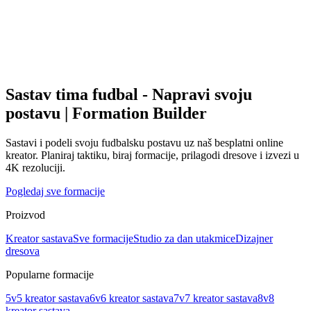
Sastav tima fudbal - Napravi svoju
postavu | Formation Builder
Sastavi i podeli svoju fudbalsku postavu uz naš besplatni online
kreator. Planiraj taktiku, biraj formacije, prilagodi dresove i izvezi u
4K rezoluciji.
Pogledaj sve formacije
Proizvod
Kreator sastava
Sve formacije
Studio za dan utakmice
Dizajner
dresova
Popularne formacije
5v5 kreator sastava
6v6 kreator sastava
7v7 kreator sastava
8v8
kreator sastava