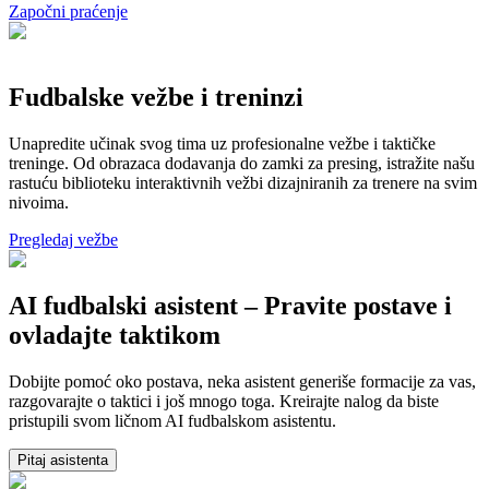
Započni praćenje
Fudbalske vežbe i treninzi
Unapredite učinak svog tima uz profesionalne vežbe i taktičke
treninge. Od obrazaca dodavanja do zamki za presing, istražite našu
rastuću biblioteku interaktivnih vežbi dizajniranih za trenere na svim
nivoima.
Pregledaj vežbe
AI fudbalski asistent – Pravite postave i
ovladajte taktikom
Dobijte pomoć oko postava, neka asistent generiše formacije za vas,
razgovarajte o taktici i još mnogo toga. Kreirajte nalog da biste
pristupili svom ličnom AI fudbalskom asistentu.
Pitaj asistenta