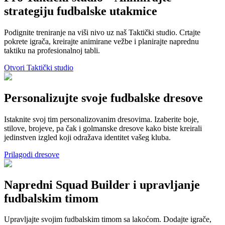
strategiju fudbalske utakmice
Podignite treniranje na viši nivo uz naš Taktički studio. Crtajte
pokrete igrača, kreirajte animirane vežbe i planirajte naprednu
taktiku na profesionalnoj tabli.
Otvori Taktički studio
Personalizujte svoje fudbalske dresove
Istaknite svoj tim personalizovanim dresovima. Izaberite boje,
stilove, brojeve, pa čak i golmanske dresove kako biste kreirali
jedinstven izgled koji odražava identitet vašeg kluba.
Prilagodi dresove
Napredni Squad Builder i upravljanje
fudbalskim timom
Upravljajte svojim fudbalskim timom sa lakoćom. Dodajte igrače,