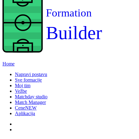
Formation
Builder
Home
Napravi postavu
Sve formacije
Moj tim
Vežbe
Matchday studio
Match Manager
Cene
NEW
Aplikacija