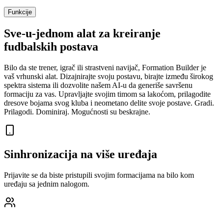
Funkcije
Sve-u-jednom alat za kreiranje
fudbalskih postava
Bilo da ste trener, igrač ili strastveni navijač, Formation Builder je
vaš vrhunski alat. Dizajnirajte svoju postavu, birajte između širokog
spektra sistema ili dozvolite našem AI-u da generiše savršenu
formaciju za vas. Upravljajte svojim timom sa lakoćom, prilagodite
dresove bojama svog kluba i neometano delite svoje postave. Gradi.
Prilagodi. Dominiraj. Mogućnosti su beskrajne.
Sinhronizacija na više uređaja
Prijavite se da biste pristupili svojim formacijama na bilo kom
uređaju sa jednim nalogom.