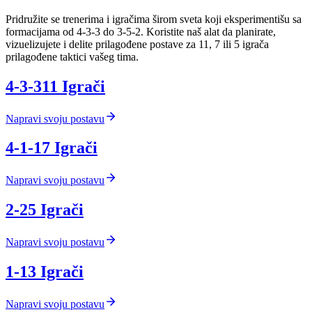
Pridružite se trenerima i igračima širom sveta koji eksperimentišu sa
formacijama od 4-3-3 do 3-5-2. Koristite naš alat da planirate,
vizuelizujete i delite prilagođene postave za 11, 7 ili 5 igrača
prilagođene taktici vašeg tima.
4-3-3
11
Igrači
Napravi svoju postavu
4-1-1
7
Igrači
Napravi svoju postavu
2-2
5
Igrači
Napravi svoju postavu
1-1
3
Igrači
Napravi svoju postavu