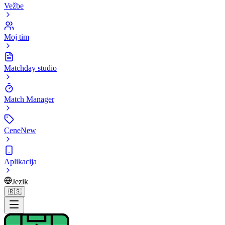
Vežbe
Moj tim
Matchday studio
Match Manager
Cene
New
Aplikacija
Jezik
🇷🇸