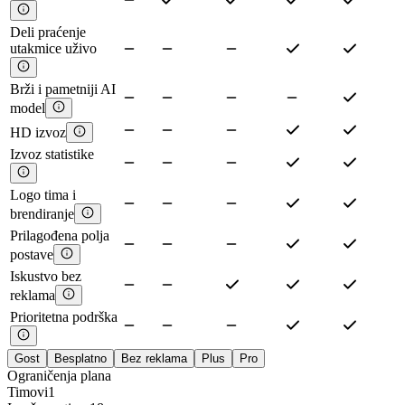
Deli praćenje
utakmice uživo
Brži i pametniji AI
model
HD izvoz
Izvoz statistike
Logo tima i
brendiranje
Prilagođena polja
postave
Iskustvo bez
reklama
Prioritetna podrška
Gost
Besplatno
Bez reklama
Plus
Pro
Ograničenja plana
Timovi
1