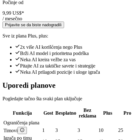
Počinje od
9,99 US$
*
/ mesečno
Prijavite se da biste nadogradili
Sve iz plana Plus, plus:
2x više AI korišćenja nego Plus
Brži AI model i prioritetna podrška
Neka AI kreira vežbe za vas
Pitajte AI za taktičke savete i strategije
Neka AI prilagodi pozicije i uloge igrača
Uporedi planove
Pogledajte tačno šta svaki plan uključuje
Bez
Funkcija
Gost
Besplatno
Plus
Pro
reklama
Ograničenja plana
1
3
3
10
25
Timovi
Igrača po timu