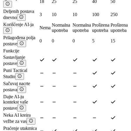
18
25
25
40
50
Deljenih postava
3
10
10
100
250
dnevno
Korišćenje AI-ja
Normalna
Normalna
Proširena
Proširena
Nema
upotreba
upotreba
upotreba
upotreba
Prilagođena polja
0
0
0
5
15
postave
Funkcije
Sastavljanje
postave
Puni Tactical
Studio
Sačuvaj nacrte
postava
Dajte AI-ju
kontekst vaše
postave
Neka AI kreira
vežbe za vas
Praćenje utakmica