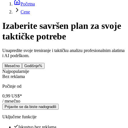
Početna
Cene
Izaberite savršen plan za svoje
taktičke potrebe
Unapredite svoje treniranje i taktičku analizu profesionalnim alatima
i AI podrškom.
Mesečno
Godišnje
%
Najpopularnije
Bez reklama
Počinje od
0,99 US$
*
/ mesečno
Prijavite se da biste nadogradili
Uključene funkcije
Iskustvo bez reklama