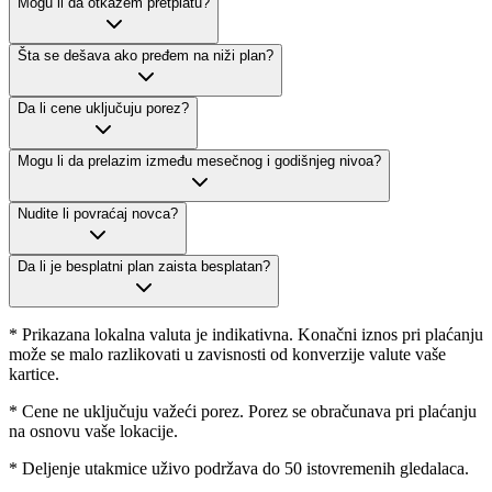
Mogu li da otkažem pretplatu?
Šta se dešava ako pređem na niži plan?
Da li cene uključuju porez?
Mogu li da prelazim između mesečnog i godišnjeg nivoa?
Nudite li povraćaj novca?
Da li je besplatni plan zaista besplatan?
* Prikazana lokalna valuta je indikativna. Konačni iznos pri plaćanju
može se malo razlikovati u zavisnosti od konverzije valute vaše
kartice.
* Cene ne uključuju važeći porez. Porez se obračunava pri plaćanju
na osnovu vaše lokacije.
* Deljenje utakmice uživo podržava do 50 istovremenih gledalaca.