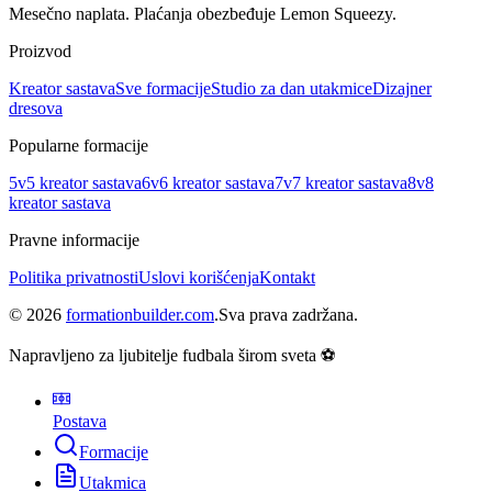
Mesečno naplata.
Plaćanja obezbeđuje Lemon Squeezy.
Proizvod
Kreator sastava
Sve formacije
Studio za dan utakmice
Dizajner
dresova
Popularne formacije
5v5 kreator sastava
6v6 kreator sastava
7v7 kreator sastava
8v8
kreator sastava
Pravne informacije
Politika privatnosti
Uslovi korišćenja
Kontakt
©
2026
formationbuilder.com
.
Sva prava zadržana.
Napravljeno za ljubitelje fudbala širom sveta ⚽
Postava
Formacije
Utakmica