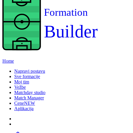
Formation
Builder
Home
Napravi postavu
Sve formacije
Moj tim
Vežbe
Matchday studio
Match Manager
Cene
NEW
Aplikacija