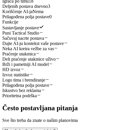
Igrača po timu
18
Deljenih postava dnevno
3
Korišćenje AI-ja
Nema
Prilagođena polja postave
0
Funkcije
Sastavljanje postave
Puni Tactical Studio
Sačuvaj nacrte postava
Dajte AI-ju kontekst vaše postave
Neka AI kreira vežbe za vas
Praćenje utakmica
Deli praćenje utakmice uživo
Brži i pametniji AI model
HD izvoz
Izvoz statistike
Logo tima i brendiranje
Prilagođena polja postave
Iskustvo bez reklama
Prioritetna podrška
Često postavljana pitanja
Sve što treba da znate o našim planovima