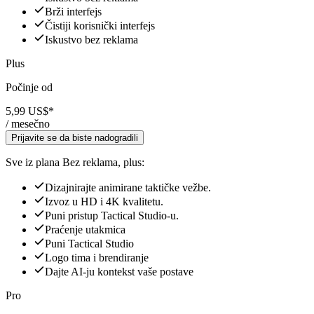
Brži interfejs
Čistiji korisnički interfejs
Iskustvo bez reklama
Plus
Počinje od
5,99 US$
*
/ mesečno
Prijavite se da biste nadogradili
Sve iz plana Bez reklama, plus:
Dizajnirajte animirane taktičke vežbe.
Izvoz u HD i 4K kvalitetu.
Puni pristup Tactical Studio-u.
Praćenje utakmica
Puni Tactical Studio
Logo tima i brendiranje
Dajte AI-ju kontekst vaše postave
Pro