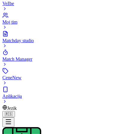
Vežbe
Moj tim
Matchday studio
Match Manager
Cene
New
Aplikacija
Jezik
🇷🇸