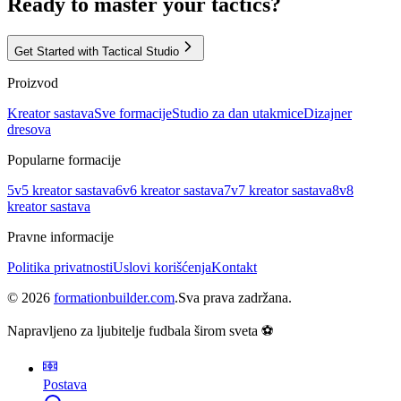
Ready to master your tactics?
Get Started with Tactical Studio
Proizvod
Kreator sastava
Sve formacije
Studio za dan utakmice
Dizajner
dresova
Popularne formacije
5v5 kreator sastava
6v6 kreator sastava
7v7 kreator sastava
8v8
kreator sastava
Pravne informacije
Politika privatnosti
Uslovi korišćenja
Kontakt
©
2026
formationbuilder.com
.
Sva prava zadržana.
Napravljeno za ljubitelje fudbala širom sveta ⚽
Postava