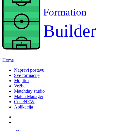
Formation
Builder
Home
Napravi postavu
Sve formacije
Moj tim
Vežbe
Matchday studio
Match Manager
Cene
NEW
Aplikacija