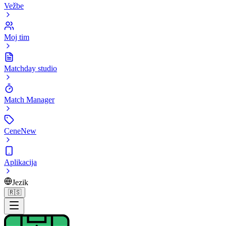
Vežbe
Moj tim
Matchday studio
Match Manager
Cene
New
Aplikacija
Jezik
🇷🇸